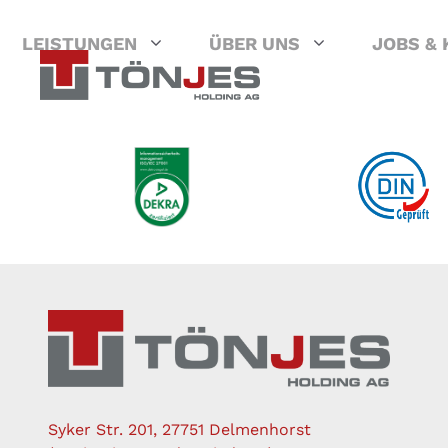
Zum
Inhalt
LEISTUNGEN
ÜBER UNS
JOBS & 
springen
Syker Str. 201, 27751 Delmenhorst